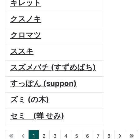
キレット
クスノキ
クロマツ
ススキ
スズメバチ (すずめばち)
すっぽん (suppon)
ズミ (の木)
セミ (蝉 せみ)
1
2
3
4
5
6
7
8