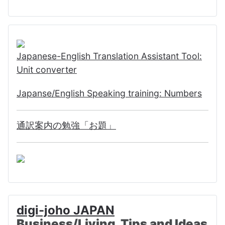
Japanese-English Translation Assistant Tool:
Unit converter
Japanse/English Speaking training: Numbers
通訳案内の勉強「お題」
digi-joho JAPAN
Business/Living Tips and Ideas