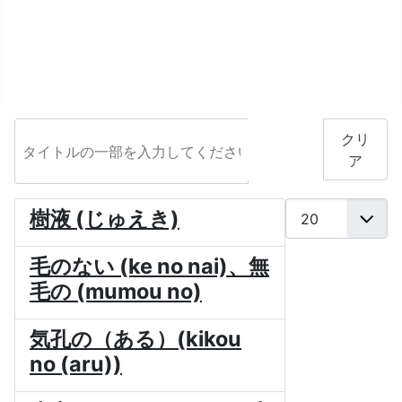
タイトルの一部を入力してください
フィル
クリ
タ
ア
表示数
樹液 (じゅえき)
毛のない (ke no nai)、無
毛の (mumou no)
気孔の（ある）(kikou
no (aru))