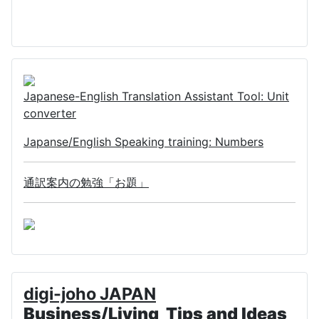
Japanese-English Translation Assistant Tool: Unit
converter
Japanse/English Speaking training: Numbers
通訳案内の勉強「お題」
digi-joho JAPAN
Business/Living Tips and Ideas