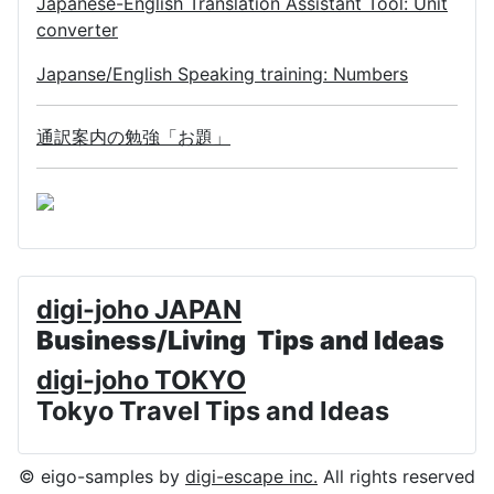
Japanese-English Translation Assistant Tool: Unit
converter
Japanse/English Speaking training: Numbers
通訳案内の勉強「お題」
digi-joho JAPAN
Business/Living Tips and Ideas
digi-joho TOKYO
Tokyo Travel Tips and Ideas
© eigo-samples by
digi-escape inc.
All rights reserved