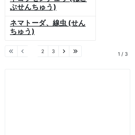
ぶせんちゅう)
ネマトーダ、線虫 (せん
ちゅう)
1
2
3
1 / 3