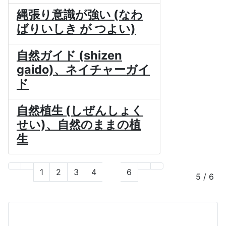
縄張り意識が強い (なわ
ばりいしき が つよい)
自然ガイド (shizen
gaido)、ネイチャーガイ
ド
自然植生 (しぜんしょく
せい)、自然のままの植
生
1
2
3
4
5
6
5 / 6