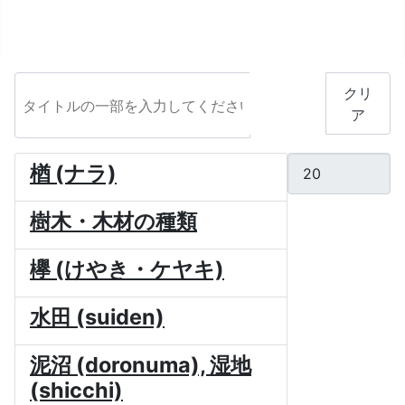
タイトルの一部を入力してください
フィル
クリ
タ
ア
表示数
楢 (ナラ)
樹木・木材の種類
欅 (けやき・ケヤキ)
水田 (suiden)
泥沼 (doronuma), 湿地
(shicchi)