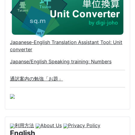
Japanese-English Translation Assistant Tool: Unit
converter
Japanse/English Speaking training: Numbers
通訳案内の勉強「お題」
利用方法
About Us
Privacy Policy
English