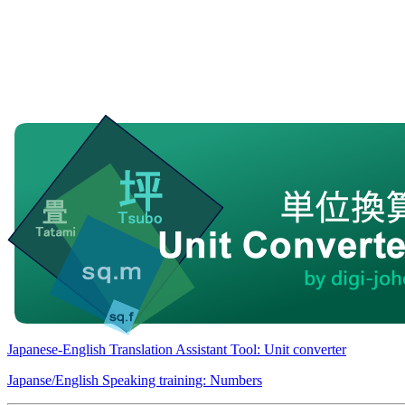
Japanese-English Translation Assistant Tool: Unit converter
Japanse/English Speaking training: Numbers