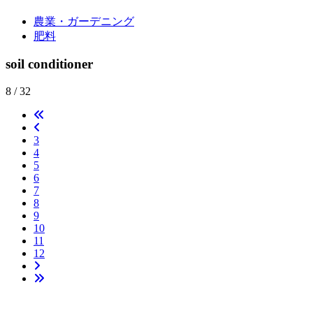
農業・ガーデニング
肥料
soil conditioner
8 / 32
3
4
5
6
7
8
9
10
11
12