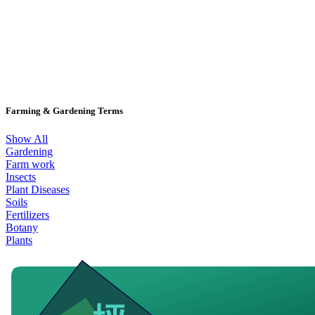
Farming & Gardening Terms
Show All
Gardening
Farm work
Insects
Plant Diseases
Soils
Fertilizers
Botany
Plants