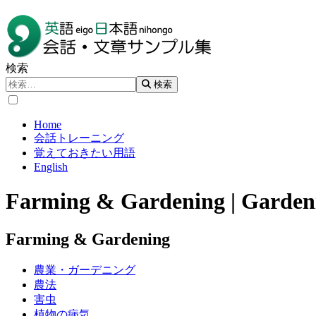
検索
検索
Home
会話トレーニング
覚えておきたい用語
English
Farming & Gardening | Garden
Farming & Gardening
農業・ガーデニング
農法
害虫
植物の病気