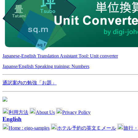
Japanese-English Translation Assistant Tool: Unit converter
Japanse/English Speaking training: Numbers
通訳案内の勉強「お題」
利用方法
About Us
Privacy Policy
English
Home : eigo-samples
ホテル予約の英文Ｅメール
旅行