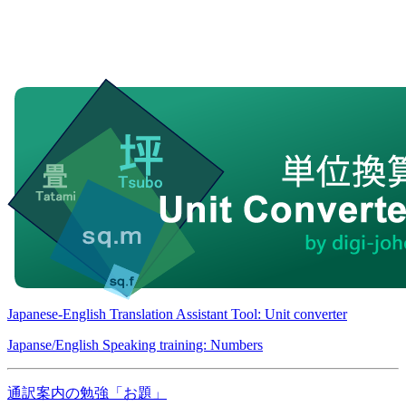
Japanese-English Translation Assistant Tool: Unit converter
Japanse/English Speaking training: Numbers
通訳案内の勉強「お題」