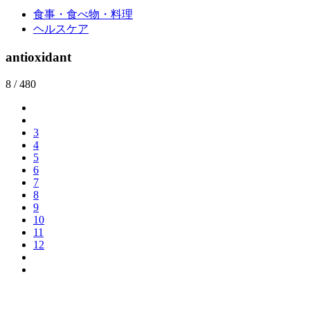
食事・食べ物・料理
ヘルスケア
antioxidant
8 / 480
3
4
5
6
7
8
9
10
11
12