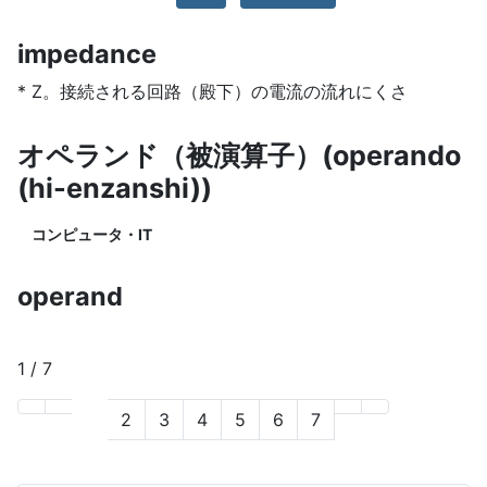
impedance
* Z。接続される回路（殿下）の電流の流れにくさ
オペランド（被演算子）(operando
(hi-enzanshi))
コンピュータ・IT
operand
1 / 7
1
2
3
4
5
6
7