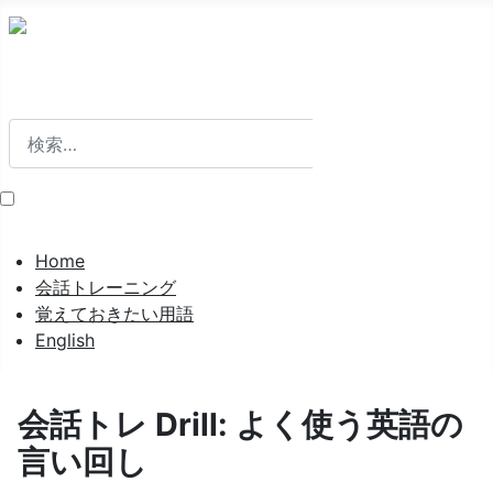
検索
検索
Home
会話トレーニング
覚えておきたい用語
English
会話トレ Drill: よく使う英語の
言い回し