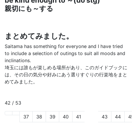
be kind enough to ～(do stg)
親切にも～する
まとめてみました。
Saitama has something for everyone and I have tried
to include a selection of outings to suit all moods and
inclinations.
埼玉には誰もが楽しめる場所があり、このガイドブックに
は、その日の気分や好みにあう選りすぐりの行楽地をまと
めてみました。
42 / 53
37
38
39
40
41
42
43
44
4